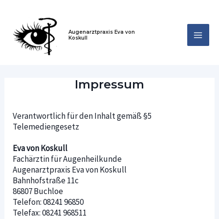
Zum
Inhalt
springen
Augenarztpraxis Eva von
Koskull
Mai
Me
Impressum
Verantwortlich für den Inhalt gemäß §5
Telemediengesetz
Eva von Koskull
Fachärztin für Augenheilkunde
Augenarztpraxis Eva von Koskull
Bahnhofstraße 11c
86807 Buchloe
Telefon: 08241 96850
Telefax: 08241 968511